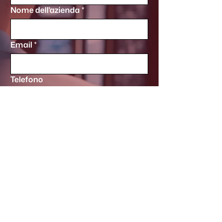
Nome dell'azienda
*
Email
*
Telefono
Partita IVA
*
Messaggio
*
Accetto termini e condinzioni della nostra 
Privacy Policy